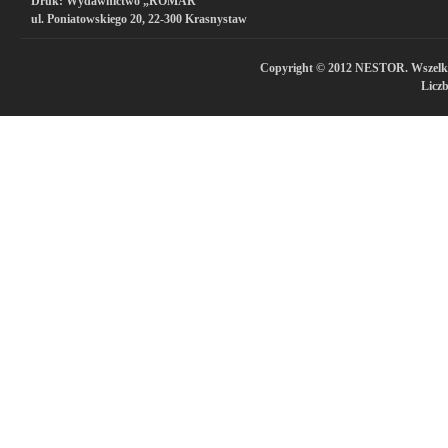
Druk:
Wydawnictwo „ROMAR”
ul. Poniatowskiego 20, 22-300 Krasnystaw
Copyright © 2012 NESTOR. Wszelkie 
Licz