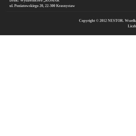
Druk:
Wydawnictwo „ROMAR”
ul. Poniatowskiego 20, 22-300 Krasnystaw
Copyright © 2012 NESTOR. Wszelkie 
Licz